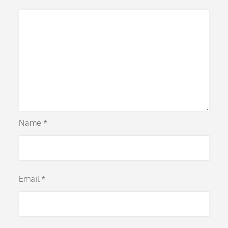
Name
*
Email
*