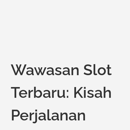
on
Wawasan Slot
Terbaru: Kisah
Perjalanan