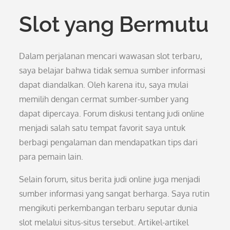
Slot yang Bermutu
Dalam perjalanan mencari wawasan slot terbaru,
saya belajar bahwa tidak semua sumber informasi
dapat diandalkan. Oleh karena itu, saya mulai
memilih dengan cermat sumber-sumber yang
dapat dipercaya. Forum diskusi tentang judi online
menjadi salah satu tempat favorit saya untuk
berbagi pengalaman dan mendapatkan tips dari
para pemain lain.
Selain forum, situs berita judi online juga menjadi
sumber informasi yang sangat berharga. Saya rutin
mengikuti perkembangan terbaru seputar dunia
slot melalui situs-situs tersebut. Artikel-artikel