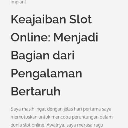
impian!
Keajaiban Slot
Online: Menjadi
Bagian dari
Pengalaman
Bertaruh
Saya masih ingat dengan jelas hari pertama saya
memutuskan untuk mencoba peruntungan dalam
dunia slot online. Awalnya, saya merasa ragu