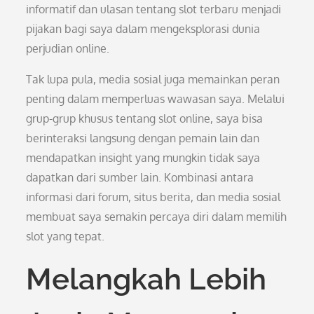
informatif dan ulasan tentang slot terbaru menjadi
pijakan bagi saya dalam mengeksplorasi dunia
perjudian online.
Tak lupa pula, media sosial juga memainkan peran
penting dalam memperluas wawasan saya. Melalui
grup-grup khusus tentang slot online, saya bisa
berinteraksi langsung dengan pemain lain dan
mendapatkan insight yang mungkin tidak saya
dapatkan dari sumber lain. Kombinasi antara
informasi dari forum, situs berita, dan media sosial
membuat saya semakin percaya diri dalam memilih
slot yang tepat.
Melangkah Lebih