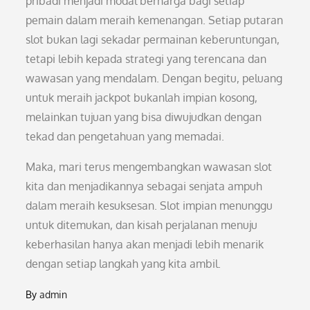
pribadi menjadi modal berharga bagi setiap
pemain dalam meraih kemenangan. Setiap putaran
slot bukan lagi sekadar permainan keberuntungan,
tetapi lebih kepada strategi yang terencana dan
wawasan yang mendalam. Dengan begitu, peluang
untuk meraih jackpot bukanlah impian kosong,
melainkan tujuan yang bisa diwujudkan dengan
tekad dan pengetahuan yang memadai.
Maka, mari terus mengembangkan wawasan slot
kita dan menjadikannya sebagai senjata ampuh
dalam meraih kesuksesan. Slot impian menunggu
untuk ditemukan, dan kisah perjalanan menuju
keberhasilan hanya akan menjadi lebih menarik
dengan setiap langkah yang kita ambil.
By
admin