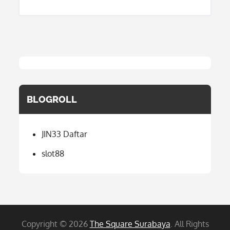
navigation
BLOGROLL
JIN33 Daftar
slot88
Copyright © 2026
The Square Surabaya
. All Rights