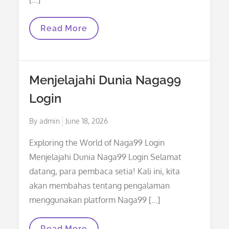
Rahasia
Read More
Keseruan
Bermain
Slot
Online
Yang
Menjelajahi Dunia Naga99
Harus
Kamu
Login
Ketahui
Posted
By
admin
June 18, 2026
on
Exploring the World of Naga99 Login
Menjelajahi Dunia Naga99 Login Selamat
datang, para pembaca setia! Kali ini, kita
akan membahas tentang pengalaman
menggunakan platform Naga99 […]
Menjelajahi
Read More