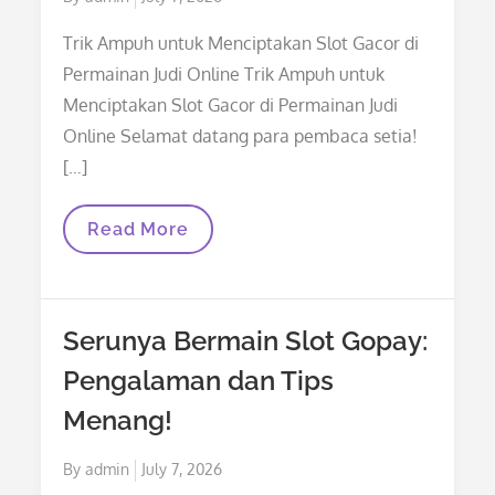
on
Trik Ampuh untuk Menciptakan Slot Gacor di
Permainan Judi Online Trik Ampuh untuk
Menciptakan Slot Gacor di Permainan Judi
Online Selamat datang para pembaca setia!
[…]
Trik
Read More
Ampuh
Untuk
Menciptakan
Slot
Gacor
Serunya Bermain Slot Gopay:
Di
Permainan
Pengalaman dan Tips
Judi
Online
Menang!
Posted
By
admin
July 7, 2026