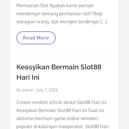
Permainan Slot Apakah kamu pernah
mendengar tentang permainan slot? Bagi
sebagian orang, slot mungkin terdengar […]
Slot:
Read More
Memahami
Dan
Menangkan
Permainan
Slot
Keasyikan Bermain Slot88
Hari Ini
Posted
By
admin
July 7, 2026
on
Create random article about Slot88 Hari Ini
Keasyikan Bermain Slot88 Hari Ini Saat ini,
aktivitas bermain game online semakin
populer di kalangan masyarakat. Slot88 Hari