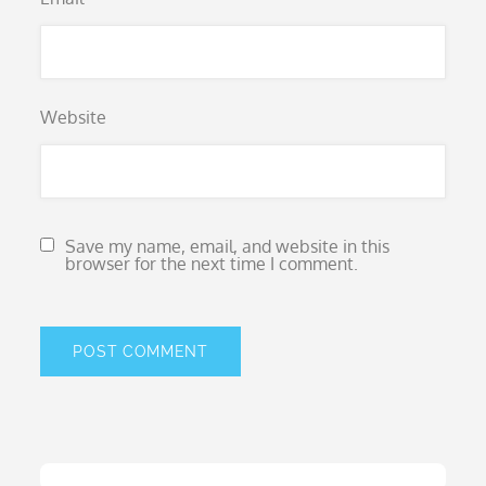
Website
Save my name, email, and website in this
browser for the next time I comment.