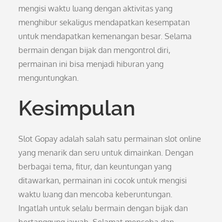
mengisi waktu luang dengan aktivitas yang
menghibur sekaligus mendapatkan kesempatan
untuk mendapatkan kemenangan besar. Selama
bermain dengan bijak dan mengontrol diri,
permainan ini bisa menjadi hiburan yang
menguntungkan.
Kesimpulan
Slot Gopay adalah salah satu permainan slot online
yang menarik dan seru untuk dimainkan. Dengan
berbagai tema, fitur, dan keuntungan yang
ditawarkan, permainan ini cocok untuk mengisi
waktu luang dan mencoba keberuntungan.
Ingatlah untuk selalu bermain dengan bijak dan