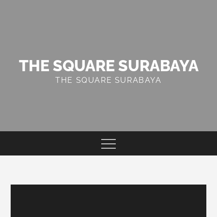
Skip
to
content
THE SQUARE SURABAYA
THE SQUARE SURABAYA