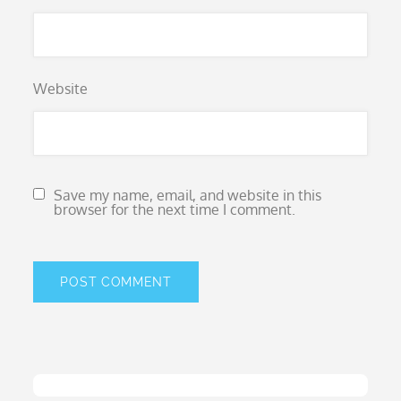
Website
Save my name, email, and website in this
browser for the next time I comment.