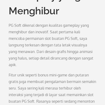
Menghibur
PG Soft dikenal dengan kualitas gameplay yang
menghibur dan inovatif. Saat pertama kali
mencoba permainan slot buatan PG Soft, saya
langsung terkesan dengan tata letak visualnya
yang menawan. Dari desain grafis hingga animasi
yang halus, setiap detail dirancang dengan sangat
apik.
Fitur unik seperti bonus mini-game dan putaran
gratis juga membuat pengalaman bermain semakin
seru. Saya sering kali merasa terhibur oleh
interaksi yang terjadi di layar saat memainkan slot
buatan PG Soft. Rasanya seperti sedang menonton