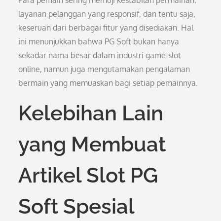
Para pemain sering memuji kestabilan permainan,
layanan pelanggan yang responsif, dan tentu saja,
keseruan dari berbagai fitur yang disediakan. Hal
ini menunjukkan bahwa PG Soft bukan hanya
sekadar nama besar dalam industri game-slot
online, namun juga mengutamakan pengalaman
bermain yang memuaskan bagi setiap pemainnya.
Kelebihan Lain
yang Membuat
Artikel Slot PG
Soft Spesial