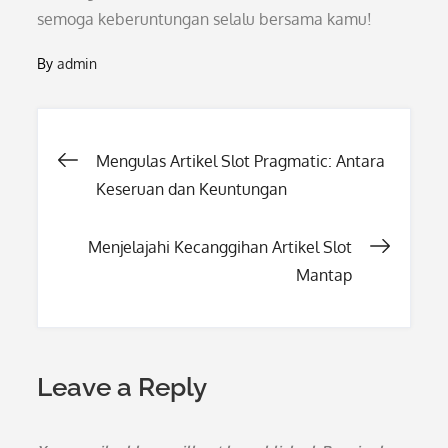
semoga keberuntungan selalu bersama kamu!
By
admin
Post
Mengulas Artikel Slot Pragmatic: Antara
Keseruan dan Keuntungan
navigation
Menjelajahi Kecanggihan Artikel Slot
Mantap
Leave a Reply