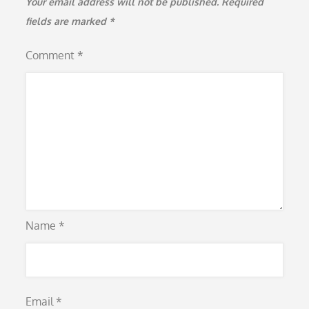
Your email address will not be published.
Required
fields are marked
*
Comment
*
Name
*
Email
*