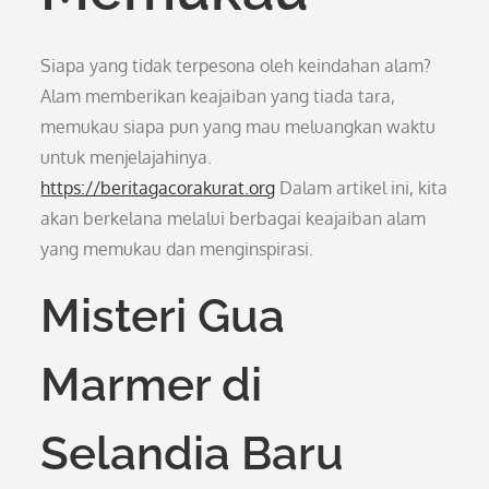
Siapa yang tidak terpesona oleh keindahan alam?
Alam memberikan keajaiban yang tiada tara,
memukau siapa pun yang mau meluangkan waktu
untuk menjelajahinya.
https://beritagacorakurat.org
Dalam artikel ini, kita
akan berkelana melalui berbagai keajaiban alam
yang memukau dan menginspirasi.
Misteri Gua
Marmer di
Selandia Baru