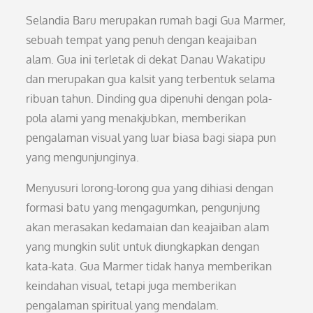
Selandia Baru merupakan rumah bagi Gua Marmer,
sebuah tempat yang penuh dengan keajaiban
alam. Gua ini terletak di dekat Danau Wakatipu
dan merupakan gua kalsit yang terbentuk selama
ribuan tahun. Dinding gua dipenuhi dengan pola-
pola alami yang menakjubkan, memberikan
pengalaman visual yang luar biasa bagi siapa pun
yang mengunjunginya.
Menyusuri lorong-lorong gua yang dihiasi dengan
formasi batu yang mengagumkan, pengunjung
akan merasakan kedamaian dan keajaiban alam
yang mungkin sulit untuk diungkapkan dengan
kata-kata. Gua Marmer tidak hanya memberikan
keindahan visual, tetapi juga memberikan
pengalaman spiritual yang mendalam.