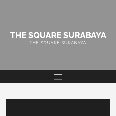
Skip
to
content
THE SQUARE SURABAYA
THE SQUARE SURABAYA