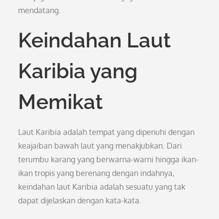
mendatang.
Keindahan Laut
Karibia yang
Memikat
Laut Karibia adalah tempat yang dipenuhi dengan
keajaiban bawah laut yang menakjubkan. Dari
terumbu karang yang berwarna-warni hingga ikan-
ikan tropis yang berenang dengan indahnya,
keindahan laut Karibia adalah sesuatu yang tak
dapat dijelaskan dengan kata-kata.