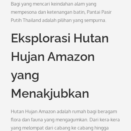
Bagi yang mencari keindahan alam yang
mempesona dan ketenangan batin, Pantai Pasir
Putih Thailand adalah pilihan yang sempurna.
Eksplorasi Hutan
Hujan Amazon
yang
Menakjubkan
Hutan Hujan Amazon adalah rumah bagi beragam
flora dan fauna yang mengagumkan. Dari kera-kera
yang melompat dari cabang ke cabang hingga