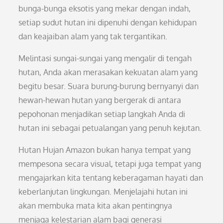
bunga-bunga eksotis yang mekar dengan indah,
setiap sudut hutan ini dipenuhi dengan kehidupan
dan keajaiban alam yang tak tergantikan.
Melintasi sungai-sungai yang mengalir di tengah
hutan, Anda akan merasakan kekuatan alam yang
begitu besar. Suara burung-burung bernyanyi dan
hewan-hewan hutan yang bergerak di antara
pepohonan menjadikan setiap langkah Anda di
hutan ini sebagai petualangan yang penuh kejutan.
Hutan Hujan Amazon bukan hanya tempat yang
mempesona secara visual, tetapi juga tempat yang
mengajarkan kita tentang keberagaman hayati dan
keberlanjutan lingkungan. Menjelajahi hutan ini
akan membuka mata kita akan pentingnya
menjaga kelestarian alam bagi generasi