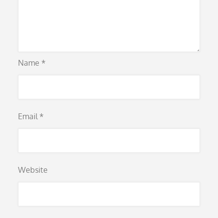
Name
*
Email
*
Website