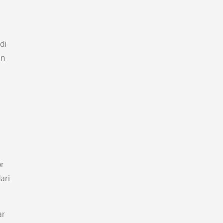
di
an
or
ari
ar