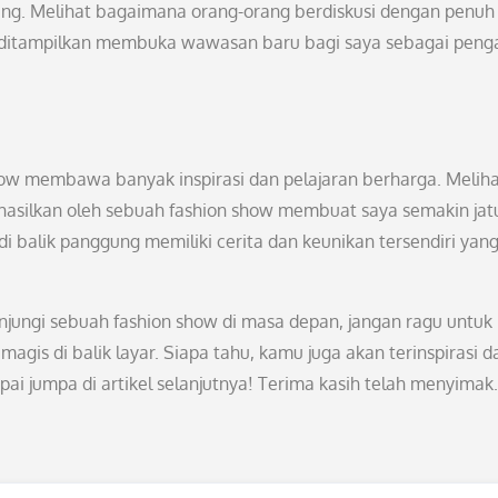
sung. Melihat bagaimana orang-orang berdiskusi dengan penuh
ang ditampilkan membuka wawasan baru bagi saya sebagai peng
show membawa banyak inspirasi dan pelajaran berharga. Melih
 dihasilkan oleh sebuah fashion show membuat saya semakin jat
i balik panggung memiliki cerita dan keunikan tersendiri yan
njungi sebuah fashion show di masa depan, jangan ragu untuk
is di balik layar. Siapa tahu, kamu juga akan terinspirasi d
ai jumpa di artikel selanjutnya! Terima kasih telah menyimak.