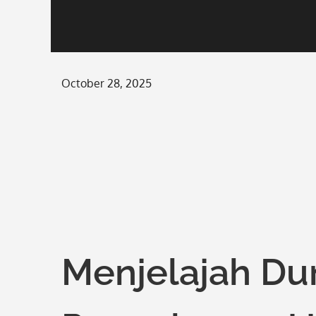
Posted
October 28, 2025
on
Menjelajah Du