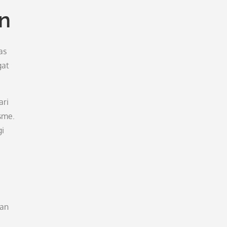
n
as
gat
ari
sme.
gi
ian