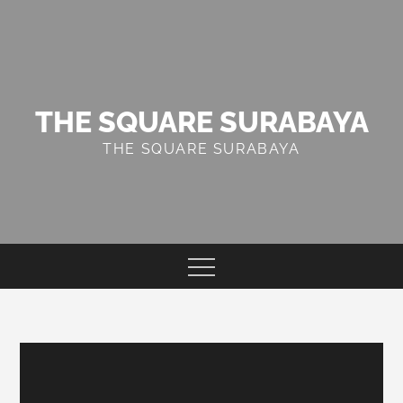
Skip
to
content
THE SQUARE SURABAYA
THE SQUARE SURABAYA