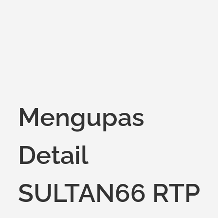
on
Mengupas
Detail
SULTAN66 RTP