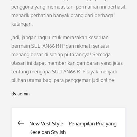
pengguna yang memuaskan, permainan ini berhasil
menarik perhatian banyak orang dari berbagai
kalangan.
Jadi, jangan ragu untuk merasakan keseruan
bermain SULTAN66 RTP dan nikmati sensasi
menang besar di setiap putarannya! Semoga
ulasan ini dapat memberikan gambaran yang jelas
tentang mengapa SULTAN66 RTP layak menjadi
pilihan utama bagi para penggemar judi online.
By
admin
Post
New Vest Style – Penampilan Pria yang
Kece dan Stylish