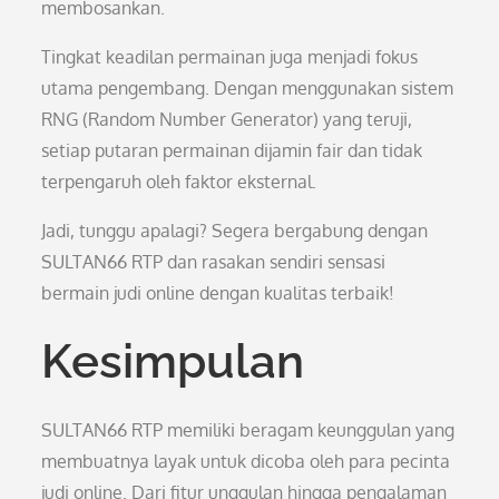
membosankan.
Tingkat keadilan permainan juga menjadi fokus
utama pengembang. Dengan menggunakan sistem
RNG (Random Number Generator) yang teruji,
setiap putaran permainan dijamin fair dan tidak
terpengaruh oleh faktor eksternal.
Jadi, tunggu apalagi? Segera bergabung dengan
SULTAN66 RTP dan rasakan sendiri sensasi
bermain judi online dengan kualitas terbaik!
Kesimpulan
SULTAN66 RTP memiliki beragam keunggulan yang
membuatnya layak untuk dicoba oleh para pecinta
judi online. Dari fitur unggulan hingga pengalaman