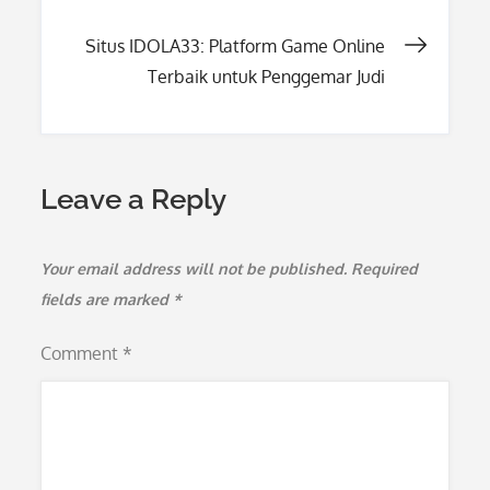
navigation
Situs IDOLA33: Platform Game Online
Terbaik untuk Penggemar Judi
Leave a Reply
Your email address will not be published.
Required
fields are marked
*
Comment
*