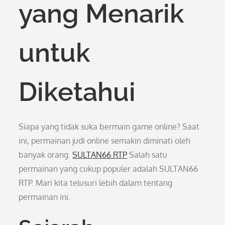
yang Menarik
untuk
Diketahui
Siapa yang tidak suka bermain game online? Saat
ini, permainan judi online semakin diminati oleh
banyak orang.
SULTAN66 RTP
Salah satu
permainan yang cukup populer adalah SULTAN66
RTP. Mari kita telusuri lebih dalam tentang
permainan ini.