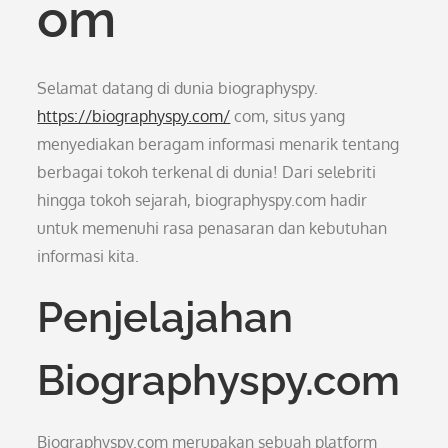
om
Selamat datang di dunia biographyspy.
https://biographyspy.com/
com, situs yang
menyediakan beragam informasi menarik tentang
berbagai tokoh terkenal di dunia! Dari selebriti
hingga tokoh sejarah, biographyspy.com hadir
untuk memenuhi rasa penasaran dan kebutuhan
informasi kita.
Penjelajahan
Biographyspy.com
Biographyspy.com merupakan sebuah platform