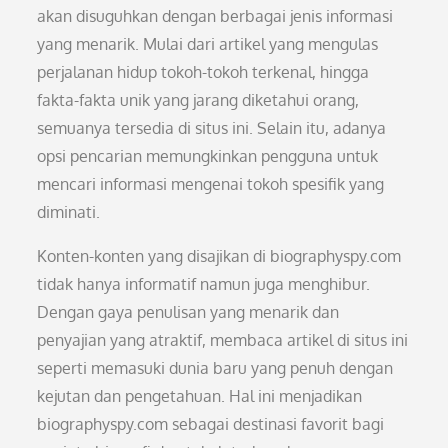
akan disuguhkan dengan berbagai jenis informasi
yang menarik. Mulai dari artikel yang mengulas
perjalanan hidup tokoh-tokoh terkenal, hingga
fakta-fakta unik yang jarang diketahui orang,
semuanya tersedia di situs ini. Selain itu, adanya
opsi pencarian memungkinkan pengguna untuk
mencari informasi mengenai tokoh spesifik yang
diminati.
Konten-konten yang disajikan di biographyspy.com
tidak hanya informatif namun juga menghibur.
Dengan gaya penulisan yang menarik dan
penyajian yang atraktif, membaca artikel di situs ini
seperti memasuki dunia baru yang penuh dengan
kejutan dan pengetahuan. Hal ini menjadikan
biographyspy.com sebagai destinasi favorit bagi