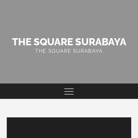
Skip
to
content
THE SQUARE SURABAYA
THE SQUARE SURABAYA