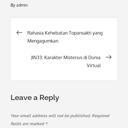
By
admin
Post
Rahasia Kehebatan Topansakti yang
Mengagumkan
navigation
JIN33: Karakter Misterius di Dunia
Virtual
Leave a Reply
Your email address will not be published.
Required
fields are marked
*