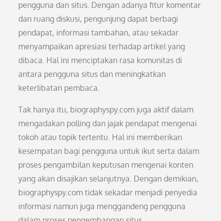
pengguna dan situs. Dengan adanya fitur komentar
dan ruang diskusi, pengunjung dapat berbagi
pendapat, informasi tambahan, atau sekadar
menyampaikan apresiasi terhadap artikel yang
dibaca. Hal ini menciptakan rasa komunitas di
antara pengguna situs dan meningkatkan
keterlibatan pembaca.
Tak hanya itu, biographyspy.com juga aktif dalam
mengadakan polling dan jajak pendapat mengenai
tokoh atau topik tertentu. Hal ini memberikan
kesempatan bagi pengguna untuk ikut serta dalam
proses pengambilan keputusan mengenai konten
yang akan disajikan selanjutnya. Dengan demikian,
biographyspy.com tidak sekadar menjadi penyedia
informasi namun juga menggandeng pengguna
dalam proses pengembangan situs.