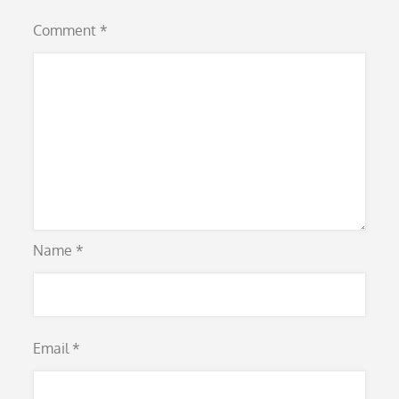
Comment
*
Name
*
Email
*