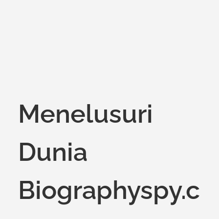
Menelusuri
Dunia
Biographyspy.c