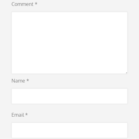
Comment
*
Name
*
Email
*