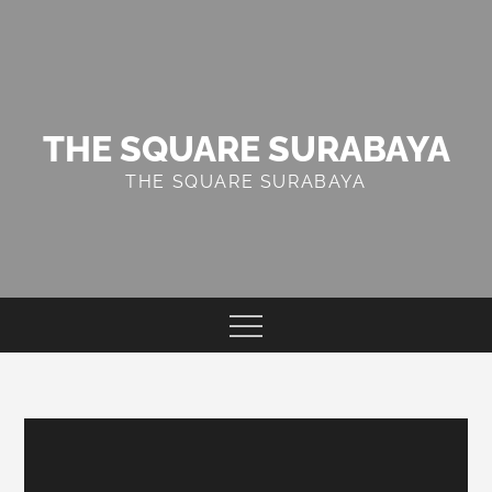
Skip
to
content
THE SQUARE SURABAYA
THE SQUARE SURABAYA