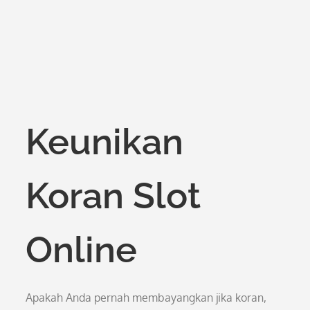
Keunikan
Koran Slot
Online
Apakah Anda pernah membayangkan jika koran,