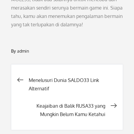
merasakan sendiri serunya bermain game ini. Siapa
tahu, kamu akan menemukan pengalaman bermain
yang tak terlupakan di dalamnya!
By
admin
Post
Menelusuri Dunia SALDO33 Link
Alternatif
navigation
Keajaiban di Balik RUSA33 yang
Mungkin Belum Kamu Ketahui