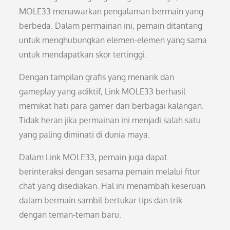
MOLE33 menawarkan pengalaman bermain yang
berbeda. Dalam permainan ini, pemain ditantang
untuk menghubungkan elemen-elemen yang sama
untuk mendapatkan skor tertinggi.
Dengan tampilan grafis yang menarik dan
gameplay yang adiktif, Link MOLE33 berhasil
memikat hati para gamer dari berbagai kalangan.
Tidak heran jika permainan ini menjadi salah satu
yang paling diminati di dunia maya.
Dalam Link MOLE33, pemain juga dapat
berinteraksi dengan sesama pemain melalui fitur
chat yang disediakan. Hal ini menambah keseruan
dalam bermain sambil bertukar tips dan trik
dengan teman-teman baru.