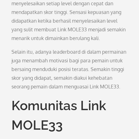
menyelesaikan setiap level dengan cepat dan
mendapatkan skor tinggi. Sensasi kepuasan yang
didapatkan ketika berhasil menyelesaikan level
yang sulit membuat Link MOLE33 menjadi semakin
menarik untuk dimainkan berulang kali.
Selain itu, adanya leaderboard di dalam permainan
juga menambah motivasi bagi para pemain untuk
bersaing menduduki posisi teratas. Semakin tinggi
skor yang didapat, semakin diakui kehebatan
seorang pemain dalam menguasai Link MOLE33.
Komunitas Link
MOLE33