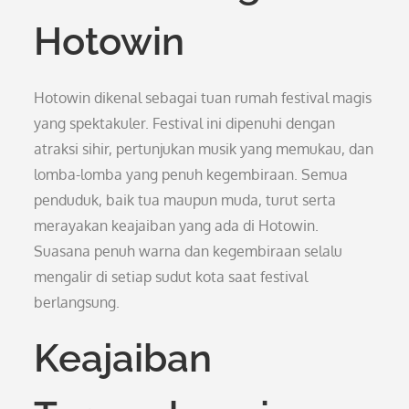
Hotowin
Hotowin dikenal sebagai tuan rumah festival magis
yang spektakuler. Festival ini dipenuhi dengan
atraksi sihir, pertunjukan musik yang memukau, dan
lomba-lomba yang penuh kegembiraan. Semua
penduduk, baik tua maupun muda, turut serta
merayakan keajaiban yang ada di Hotowin.
Suasana penuh warna dan kegembiraan selalu
mengalir di setiap sudut kota saat festival
berlangsung.
Keajaiban