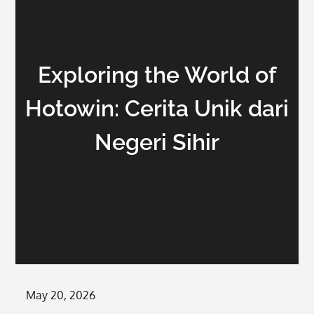
Exploring the World of
Hotowin: Cerita Unik dari
Negeri Sihir
Posted
May 20, 2026