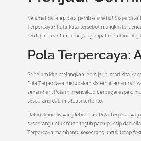
Selamat datang, para pembaca setia! Siapa di ant
Terpercaya? Kata-kata tersebut mungkin terdengar
terdapat kearifan luhur yang dapat membimbing k
Pola Terpercaya:
Sebelum kita melangkah lebih jauh, mari kita ken
Pola Terpercaya merupakan sistem atau aturan y
sehari-hari. Pola ini mencakup berbagai aspek, mu
seseorang dalam situasi tertentu.
Dalam konteks yang lebih luas, Pola Terpercaya ju
seseorang untuk tetap teguh pada prinsip dan nilai
Terpercaya membantu seseorang untuk tetap foku