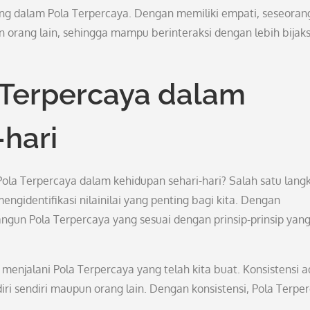
ng dalam Pola Terpercaya. Dengan memiliki empati, seseoran
 orang lain, sehingga mampu berinteraksi dengan lebih bijak
Terpercaya dalam
hari
ola Terpercaya dalam kehidupan sehari-hari? Salah satu lang
gidentifikasi nilainilai yang penting bagi kita. Dengan
angun Pola Terpercaya yang sesuai dengan prinsip-prinsip yang
 menjalani Pola Terpercaya yang telah kita buat. Konsistensi 
i sendiri maupun orang lain. Dengan konsistensi, Pola Terpe