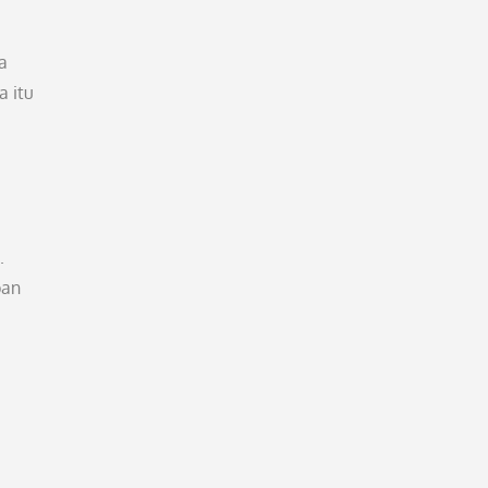
a
a itu
.
pan