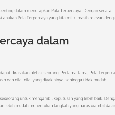
kah penting dalam menerapkan Pola Terpercaya. Dengan secara
si apakah Pola Terpercaya yang kita miliki masih relevan deng
percaya dalam
dapat dirasakan oleh seseorang. Pertama-tama, Pola Terperc
p dan nilai-nilai yang diyakininya, sehingga tidak mudah
u seseorang untuk mengambil keputusan yang lebih baik. Deng
akan lebih mudah menentukan langkah yang harus diambil dal