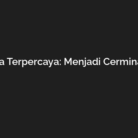
la Terpercaya: Menjadi Cermi