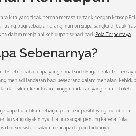
ara kita yang tidak pernah merasa tertarik dengan konsep Pol
 asing bagi sebagian orang, namun siapa sangka di balik fras
ita dalam menjalani kehidupan sehari-hari.
Pola Terpercaya
 Apa Sebenarnya?
ali terlebih dahulu apa yang dimaksud dengan Pola Terpercaya
ang menjadi landasan bagi seseorang dalam menjalani kehidu
lai dari sikap, keputusan, hingga tindakan yang diambil oleh
ga dapat diartikan sebagai pola pikir positif yang membantu
-nilai yang diyakininya. Hal ini sangat penting karena Pola
s dan konsisten dalam mencapai tujuan hidupnya.