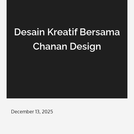
Desain Kreatif Bersama
Chanan Design
Posted
December 13, 2025
on