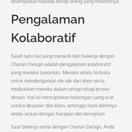
disampaikan kepada setiap orang yang melihatnya.
Pengalaman
Kolaboratif
Salah satu hal yang menarik dari bekerja dengan
Chanan Design adalah pengalaman kolaboratif
yang mereka tawarkan. Mereka selalu terbuka
untuk mendengarkan ide-ide dari klien serta
melibatkan mereka dalam setiap tahap proses
desain. Hal ini menciptakan hubungan yang erat
antara desainer dan klien, sehingga hasil akhirnya
selalu sesuai dengan harapan dan keinginan.
Saat bekerja sama dengan Chanan Design, Anda