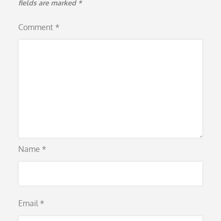
fields are marked
*
Comment
*
Name
*
Email
*