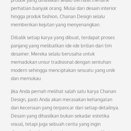
produk yang dihasilkan selalu berhasil menarik
perhatian banyak orang. Mulai dari desain interior
hingga produk fashion, Chanan Design selalu
memberikan kejutan yang menyenangkan.
Dibalik setiap karya yang dibuat, terdapat proses
panjang yang melibatkan ide-ide brilian dari tim
desainer. Mereka selalu berusaha untuk
memadukan unsur tradisional dengan sentuhan
modern sehingga menciptakan sesuatu yang unik
dan memukau.
Jika Anda pernah melihat salah satu karya Chanan
Design, pasti Anda akan merasakan kehangatan
dan keceriaan yang terpancar dari setiap detailnya.
Desain yang dihasilkan bukan sekadar estetika
visual, tetapi juga sebuah cerita yang ingin