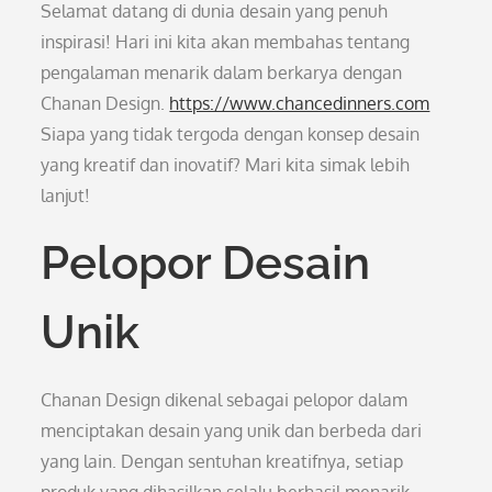
Selamat datang di dunia desain yang penuh
inspirasi! Hari ini kita akan membahas tentang
pengalaman menarik dalam berkarya dengan
Chanan Design.
https://www.chancedinners.com
Siapa yang tidak tergoda dengan konsep desain
yang kreatif dan inovatif? Mari kita simak lebih
lanjut!
Pelopor Desain
Unik
Chanan Design dikenal sebagai pelopor dalam
menciptakan desain yang unik dan berbeda dari
yang lain. Dengan sentuhan kreatifnya, setiap