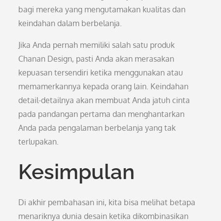
bagi mereka yang mengutamakan kualitas dan
keindahan dalam berbelanja.
Jika Anda pernah memiliki salah satu produk
Chanan Design, pasti Anda akan merasakan
kepuasan tersendiri ketika menggunakan atau
memamerkannya kepada orang lain. Keindahan
detail-detailnya akan membuat Anda jatuh cinta
pada pandangan pertama dan menghantarkan
Anda pada pengalaman berbelanja yang tak
terlupakan.
Kesimpulan
Di akhir pembahasan ini, kita bisa melihat betapa
menariknya dunia desain ketika dikombinasikan