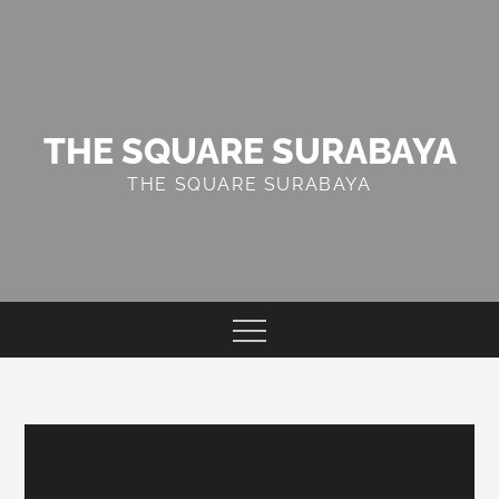
Skip
to
content
THE SQUARE SURABAYA
THE SQUARE SURABAYA